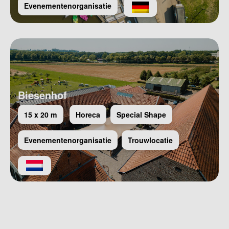
Evenementenorganisatie
Biesenhof
15 x 20 m
Horeca
Special Shape
Evenementenorganisatie
Trouwlocatie