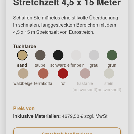
Stretchzelt 4,5 x 15 Meter
Schaffen Sie mühelos eine stilvolle Überdachung
in schmalen, langgestreckten Bereichen mit dem
4,5 x 15 m Stretchzelt von Eurostretch.
Tuchfarbe
sand
taupe
schwarz
elfenbein
grau
grün
waldbeige
terrakotta
rot
kastanie
stein
(ausverkauft)
(ausverkauft)
Preis von
Inklusive Materialien:
4679,50 € zzgl. MwSt.