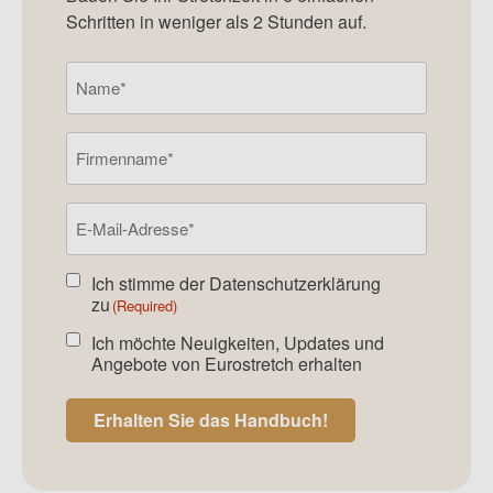
Schritten in weniger als 2 Stunden auf.
Namen
(Required)
Firmenname
E-
Mail-
Adresse
(Required)
Ich stimme der
Datenschutzerklärung
Einverstanden
zu
(Required)
Newsletter
(Required)
Ich möchte Neuigkeiten, Updates und
Einverstanden
Angebote von Eurostretch erhalten
Newsletter
Erhalten Sie das Handbuch!