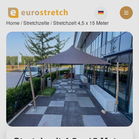
Skip
to
content
Home
/
Stretchzelte
/ Stretchzelt 4,5 x 15 Meter