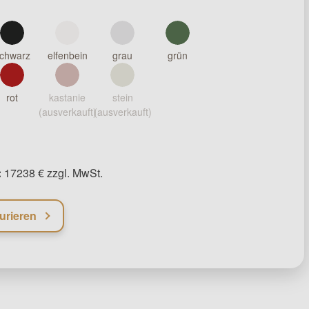
chwarz
elfenbein
grau
grün
rot
kastanie
stein
(ausverkauft)
(ausverkauft)
:
17238 € zzgl. MwSt.
urieren