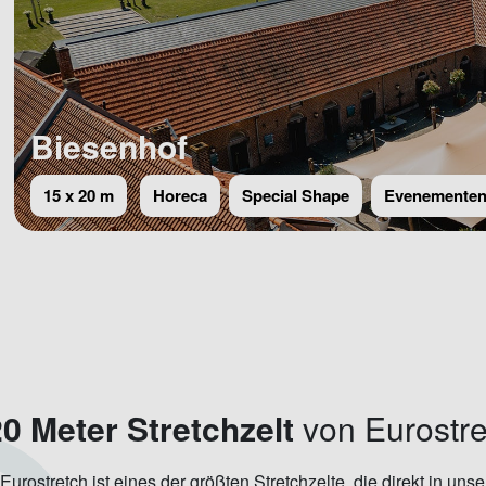
Biesenhof
15 x 20 m
Horeca
Special Shape
Evenementeno
20 Meter Stretchzelt
von Eurostr
urostretch ist eines der größten Stretchzelte, die direkt in unse