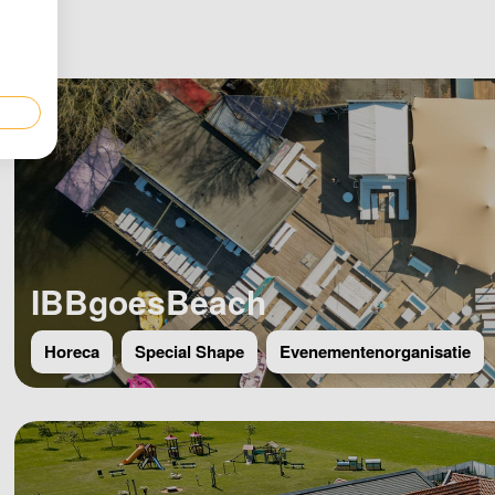
IBBgoesBeach
Horeca
Special Shape
Evenementenorganisatie