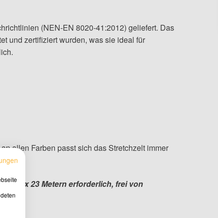
hrichtlinien (NEN-EN 8020-41:2012) geliefert. Das
 und zertifiziert wurden, was sie ideal für
ich.
an allen Farben passt sich das Stretchzelt immer
ungen
ebseite
ns 18 x 23 Metern erforderlich, frei von
ndeten