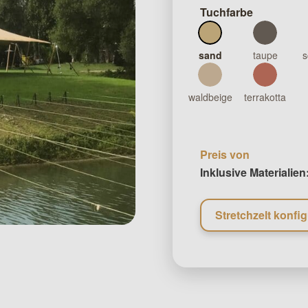
Tuchfarbe
sand
taupe
s
waldbeige
terrakotta
Preis von
Inklusive Materialien
Stretchzelt konfig