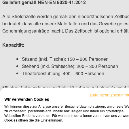
Geliefert gemäß NEN-EN 8020-41:2012
Alle Stretchzelte werden gemäß den niederländischen Zeltbuc
bedeutet, dass alle unsere Materialien und das Gewebe getestet
Genehmigungsanträge macht. Das Zeltbuch ist optional erhältl
Kapazität:
Sitzend (inkl. Tische): 150 – 200 Personen
Stehend (inkl. Stehtische): 200 – 300 Personen
Theaterbestuhlung: 400 – 600 Personen
Mit einer Lebensdauer von 7 bis 10 Jahren und einer Auswahl 
Ihren Wünschen an.
Datenschutzbestimm
Wir verwenden Cookies
Wir können diese zur Analyse unserer Besucherdaten platzieren, um unsere W
Hinweis: Für den Aufbau ist eine freie Fläche von mindeste
zu verbessern, personalisierte Inhalte anzuzeigen und Ihnen ein großartiges
Hindernissen oder Vegetation
.
Webseiten-Erlebnis zu bieten. Für weitere Informationen zu den von uns verwe
Cookies öffnen Sie die Einstellungen.