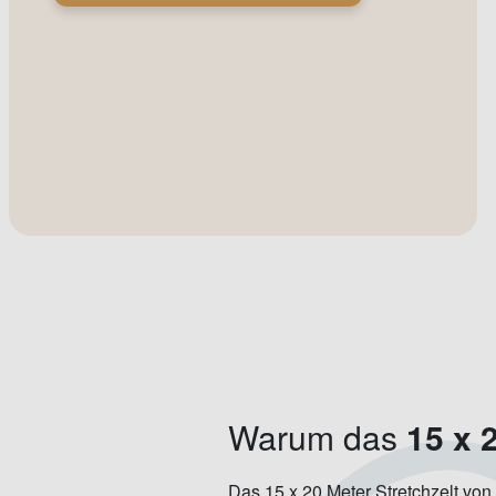
Warum das
15 x 
Das 15 x 20 Meter Stretchzelt von E