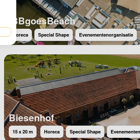
IBBgoesBeach
Horeca
Special Shape
Evenementenorganisatie
Biesenhof
15 x 20 m
Horeca
Special Shape
Evenementeno