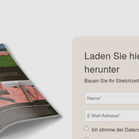
Laden Sie hi
herunter
Bauen Sie Ihr Stretchzelt
Namen
(Required)
E-
Mail-
Adresse
(Required)
Ich stimme der
Daten
Einverstanden
Newsletter
(Required)