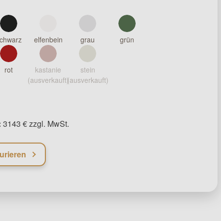
chwarz
elfenbein
grau
grün
rot
kastanie
stein
(ausverkauft)
(ausverkauft)
:
3143 € zzgl. MwSt.
urieren