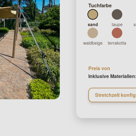
Tuchfarbe
sand
taupe
s
waldbeige
terrakotta
Preis von
Inklusive Materialien
Stretchzelt konfig