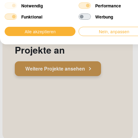
Notwendig
Performance
Funktional
Werbung
Sehen Sie sich unsere
Alle akzeptieren
Nein, anpassen
abgeschlossenen
Projekte an
Weitere Projekte ansehen