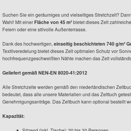
Suchen Sie ein geräumiges und vielseitiges Stretchzelt? Dann i
Wahl! Mit einer
Fläche von 45 m²
bietet dieses Zelt zahlreiche
Feiern oder eine stilvolle Außenterrasse.
Dank des hochwertigen,
einseitig beschichteten 740 g/m² 
Textilveredelung bietet dieses Zelt optimalen Schutz vor So
hochfrequenzgeschweißten Nähte machen das Zelt vollständig
Geliefert gemäß NEN-EN 8020-41:2012
Alle Stretchzelte werden gemäß den niederländischen Zeltbuc
bedeutet, dass alle unsere Materialien und das Zelttuch getestet
Genehmigungsanträge. Das Zeltbuch kann optional bestellt w
Kapazität:
Sitzend (inkl. Tische): 20 bis 30 Personen