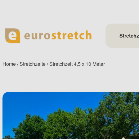
Skip
to
content
Stretchz
Home
/
Stretchzelte
/ Stretchzelt 4,5 x 10 Meter