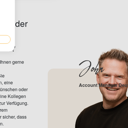
en
oder
ern?
John
 Ihnen gerne
Sie
n, eine
Account Manager Deu
wünschen oder
ine Kollegen
zur Verfügung.
erem
r sicher, dass
n.