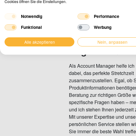
Cookies öffnen Sie die Einstellungen.
Notwendig
Performance
Haben Sie
Frag
Funktional
Werbung
möchten Sie ein
Alle akzeptieren
Nein, anpassen
Angebot
anford
Als Account Manager helfe ich
dabei, das perfekte Stretchzelt
zusammenzustellen. Egal, ob 
Produktinformationen benötige
Beratung zur richtigen Größe 
spezifische Fragen haben – me
und ich stehen Ihnen jederzeit 
Mit unserer Expertise und uns
persönlichen Service stellen wi
Sie immer die beste Wahl treffe