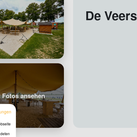
De Veers
 Fotos ansehen
ungen
ebseite
ndeten