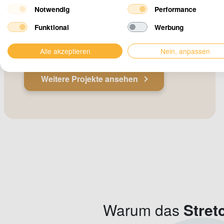
Sehen Sie sich das
Notwendig
Performance
Stretchzelt 6 x 15 Meter
Funktional
Werbung
in Aktion an
Alle akzeptieren
Nein, anpassen
Weitere Projekte ansehen
Warum das
Stret