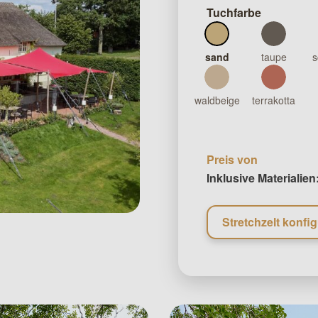
Tuchfarbe
sand
taupe
s
waldbeige
terrakotta
Preis von
Inklusive Materialien
Stretchzelt konfig