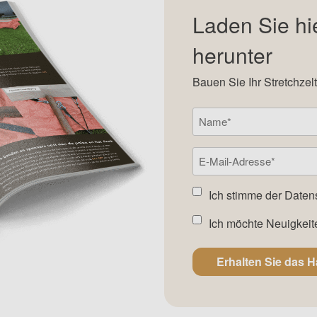
Laden Sie hi
herunter
Bauen Sie Ihr Stretchzelt
Namen
(Required)
E-
Mail-
Adresse
Einverstanden
Ich stimme der
Daten
(Required)
Newsletter
Einverstanden
Ich möchte Neuigkeit
(Required)
Newsletter