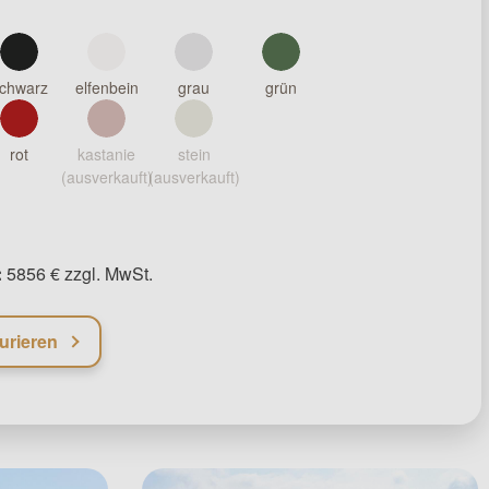
chwarz
elfenbein
grau
grün
rot
kastanie
stein
(ausverkauft)
(ausverkauft)
:
5856 € zzgl. MwSt.
urieren