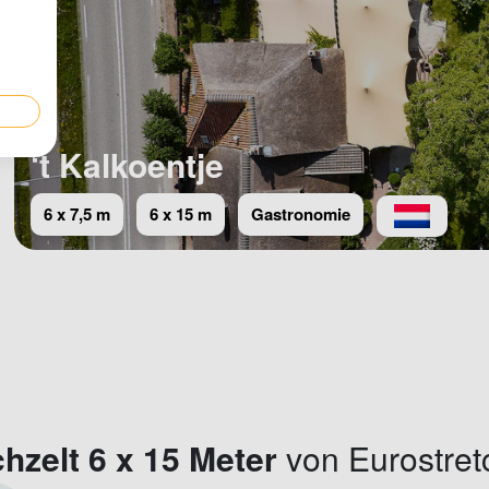
‘t Kalkoentje
6 x 7,5 m
6 x 15 m
Gastronomie
chzelt 6 x 15 Meter
von Eurostret