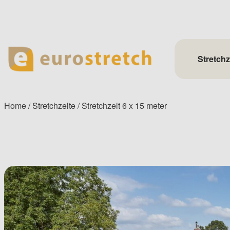
Skip
to
content
Stretchz
Home
/
Stretchzelte
/ Stretchzelt 6 x 15 meter