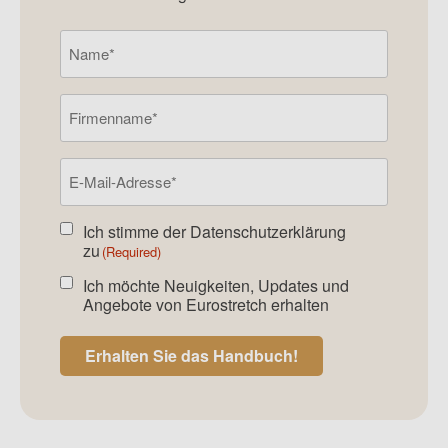
Namen
(Required)
Firmenname
E-
Mail-
Adresse
(Required)
Ich stimme der
Datenschutzerklärung
Einverstanden
zu
(Required)
Newsletter
(Required)
Ich möchte Neuigkeiten, Updates und
Einverstanden
Angebote von Eurostretch erhalten
Newsletter
Erhalten Sie das Handbuch!