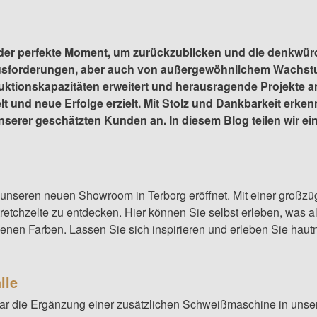
s der perfekte Moment, um zurückzublicken und die denkwür
rausforderungen, aber auch von außergewöhnlichem Wachstu
tionskapazitäten erweitert und herausragende Projekte an 
t und neue Erfolge erzielt. Mit Stolz und Dankbarkeit erke
nserer geschätzten Kunden an. In diesem Blog teilen wir 
unseren neuen Showroom in Terborg eröffnet. Mit einer großzügi
etchzelte zu entdecken. Hier können Sie selbst erleben, was a
denen Farben. Lassen Sie sich inspirieren und erleben Sie haut
lle
r die Ergänzung einer zusätzlichen Schweißmaschine in unsere