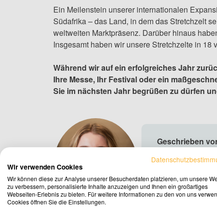
Ein Meilenstein unserer internationalen Expansi
Südafrika – das Land, in dem das Stretchzelt 
weltweiten Marktpräsenz. Darüber hinaus haben 
Insgesamt haben wir unsere Stretchzelte in 18 v
Während wir auf ein erfolgreiches Jahr zurück
Ihre Messe, Ihr Festival oder ein maßgeschne
Sie im nächsten Jahr begrüßen zu dürfen un
Geschrieben von
Als Allround-Mark
Datenschutzbestimm
Wir verwenden Cookies
Stretchzelt auszu
unserer Zelte. In
Wir können diese zur Analyse unserer Besucherdaten platzieren, um unsere W
zu verbessern, personalisierte Inhalte anzuzeigen und Ihnen ein großartiges
Veranstaltung zu 
Webseiten-Erlebnis zu bieten. Für weitere Informationen zu den von uns verwe
Cookies öffnen Sie die Einstellungen.