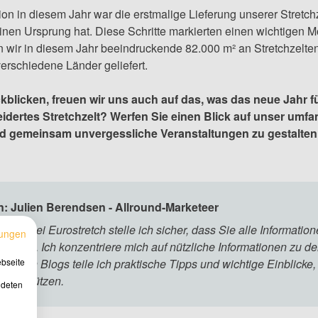
on in diesem Jahr war die erstmalige Lieferung unserer Stretch
seinen Ursprung hat. Diese Schritte markierten einen wichtige
wir in diesem Jahr beeindruckende 82.000 m² an Stretchzelten p
erschiedene Länder geliefert.
blicken, freuen wir uns auch auf das, was das neue Jahr für
idertes Stretchzelt? Werfen Sie einen Blick auf unser umfan
d gemeinsam unvergessliche Veranstaltungen zu gestalten. 
: Julien Berendsen - Allround-Marketeer
eteer bei Eurostretch stelle ich sicher, dass Sie alle Informatio
ungen
wählen. Ich konzentriere mich auf nützliche Informationen zu d
 unseren Blogs teile ich praktische Tipps und wichtige Einblicke
ebseite
unterstützen.
ndeten