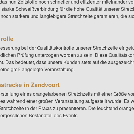
, das nun Zeltstoffe noch schneller und effizienter miteinande
starke Schweißverbindung für die hohe Qualität unserer Stretch
 stärkere und langlebigere Stretchzelte garantieren, die sich
rolle
serung bei der Qualitätskontrolle unserer Stretchzelte eingefüh
dlichen Prüfung unterzogen worden zu sein. Diese Qualitätskontro
ht. Das bedeutet, dass unsere Kunden stets auf die ausgezeichne
r eine groß angelegte Veranstaltung.
nstrecke in Zandvoort
stellung eines orangefarbenen Stretchzelts mit einer Größe von
es während einer großen Veranstaltung aufgestellt wurde. Es wa
Stretchzelte in der Praxis zu präsentieren. Die leuchtend ora
ergesslichen Bestandteil des Events.